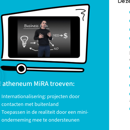
Deze
 atheneum MiRA troeven:
Internationalisering: projecten door
contacten met buitenland
Toepassen in de realiteit door een mini-
onderneming mee te ondersteunen