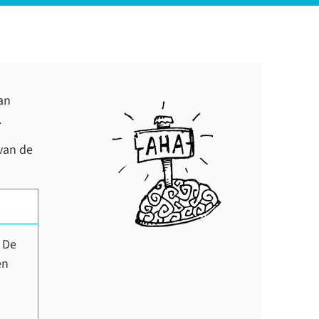
an
.
 van de
 De
en