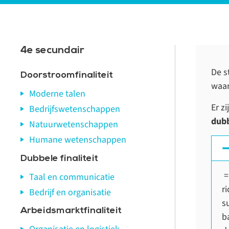
4e secundair
De s
Doorstroomfinaliteit
waar
Moderne talen
Er z
Bedrijfswetenschappen
dubb
Natuurwetenschappen
Humane wetenschappen
Dubbele finaliteit
=
Taal en communicatie
r
Bedrijf en organisatie
s
Arbeidsmarktfinaliteit
b