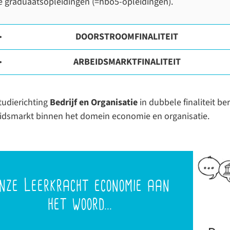
e graduaatsopleidingen (=hbo5-opleidingen).
DOORSTROOMFINALITEIT
ARBEIDSMARKTFINALITEIT
tudierichting
Bedrijf en Organisatie
in dubbele finaliteit be
idsmarkt binnen het domein economie en organisatie.
nze Leerkracht economie aan
het woord...