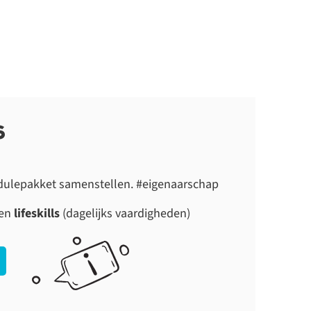
s
dulepakket samenstellen. #eigenaarschap
 en
lifeskills
(dagelijks vaardigheden)