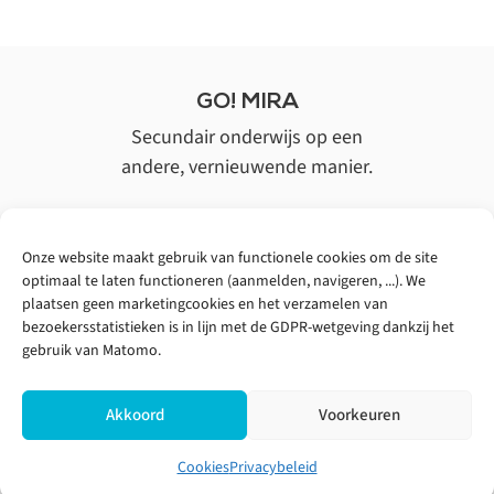
GO! MIRA
Secundair onderwijs op een
andere, vernieuwende manier.
Loystraat 70
9220 Hamme
Onze website maakt gebruik van functionele cookies om de site
T |
052 49 99 70
optimaal te laten functioneren (aanmelden, navigeren, ...). We
E |
info@gomira.be
plaatsen geen marketingcookies en het verzamelen van
bezoekersstatistieken is in lijn met de GDPR-wetgeving dankzij het
gebruik van Matomo.
Akkoord
Voorkeuren
© 2026 GO! MIRA
|
Privacy
|
Cookies
| Website door
Pure GraphX
Cookies
Privacybeleid