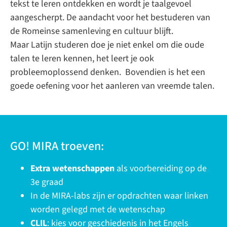
tekst te leren ontdekken en wordt je taalgevoel
aangescherpt. De aandacht voor het bestuderen van
de Romeinse samenleving en cultuur blijft.
Maar Latijn studeren doe je niet enkel om die oude
talen te leren kennen, het leert je ook
probleemoplossend denken. Bovendien is het een
goede oefening voor het aanleren van vreemde talen.
GO! MIRA troeven:
Extra wetenschappen
als voorbereiding op de
3e graad
In de MIRA-labs zijn er opdrachten waar linken
worden gelegd met de wetenschap
CLIL
: kies voor geschiedenis in het Engels