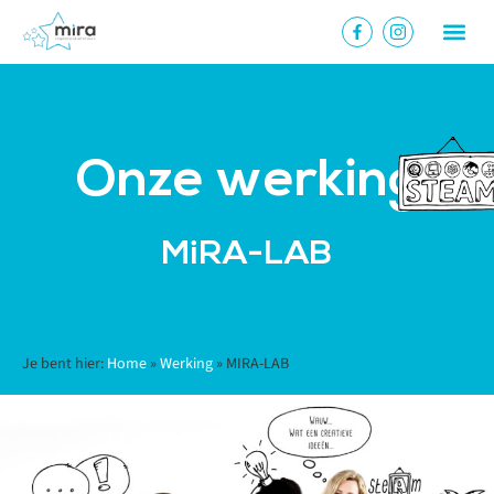
Onze werking
MiRA-LAB
Je bent hier:
Home
»
Werking
»
MIRA-LAB